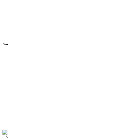
<--
-->