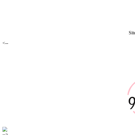
Sit
<--
-->