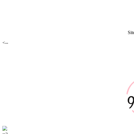
Sit
<--
-->