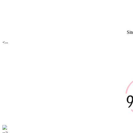
Sit
<--
-->