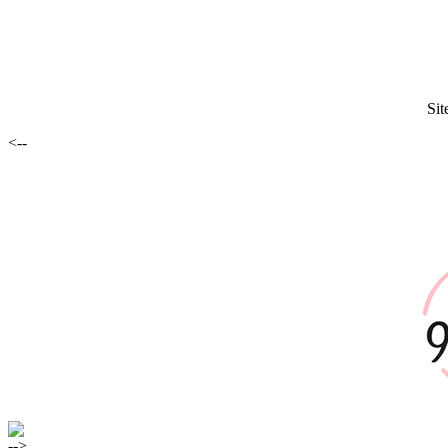
Sit
<--
-->