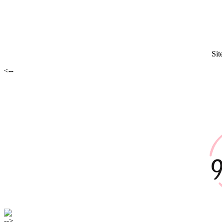
Sit
<--
-->