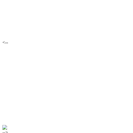
<--
-->