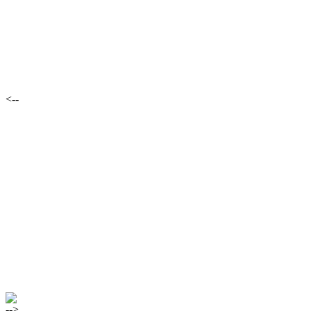
<--
-->