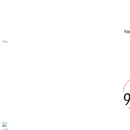
Sit
<--
-->