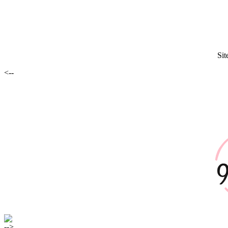
Sit
<--
-->