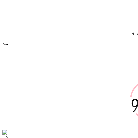
Sit
<--
-->