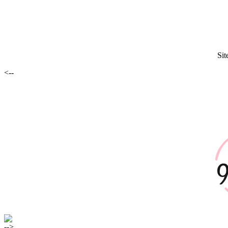
Sit
<--
-->