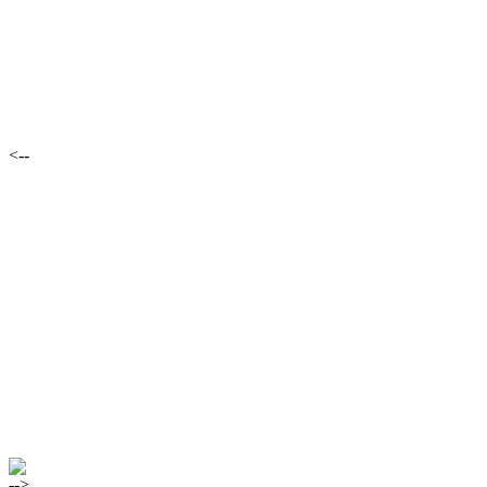
<--
-->