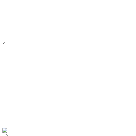
<--
-->