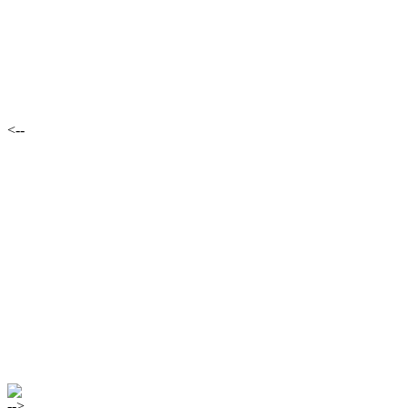
<--
-->