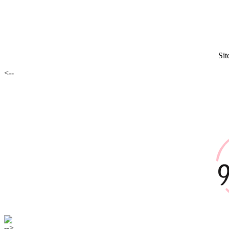
Sit
<--
-->