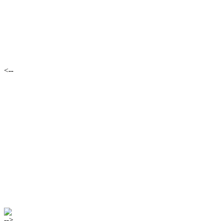
<--
-->