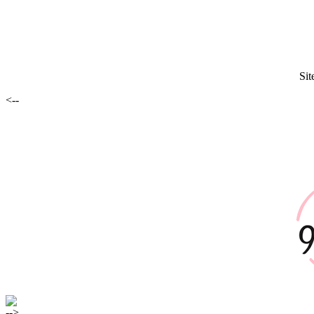
Sit
<--
-->