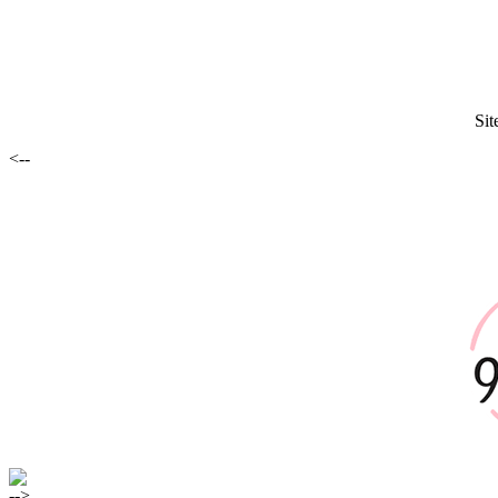
Sit
<--
-->