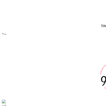
Sit
<--
-->