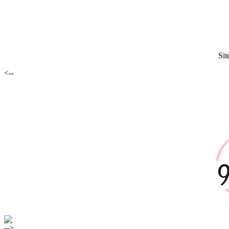
Sit
<--
-->