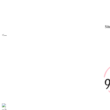
Sit
<--
-->