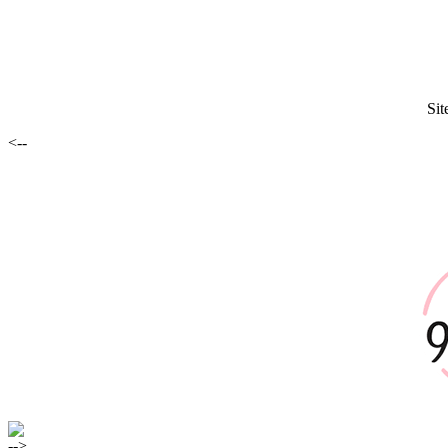
Sit
<--
-->