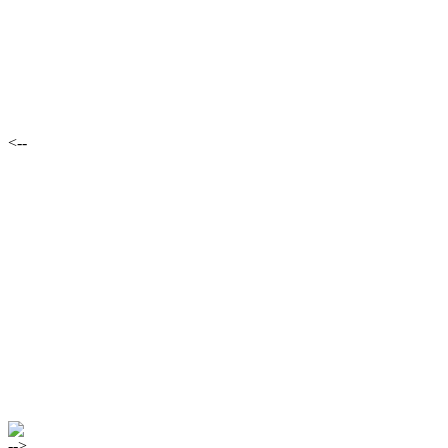
<--
-->