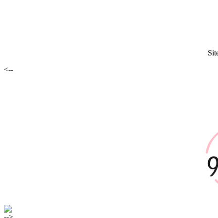
Sit
<--
-->