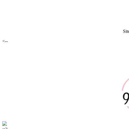
Sit
<--
-->