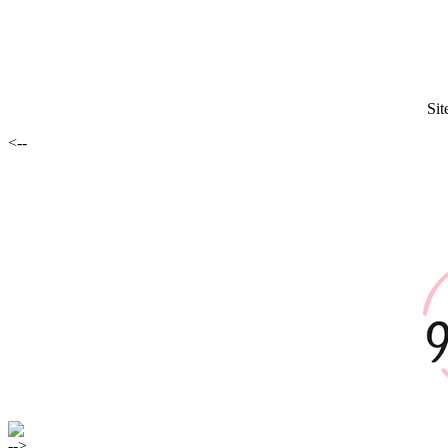
Sit
<--
-->