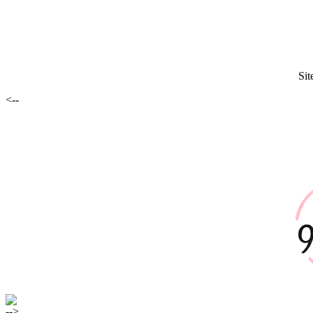
Sit
<--
-->