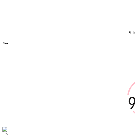
Sit
<--
-->