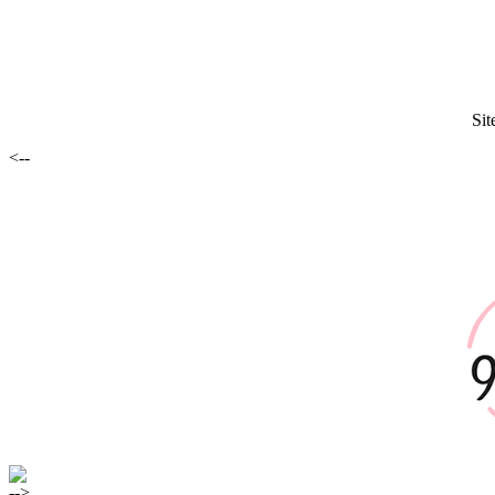
Sit
<--
-->