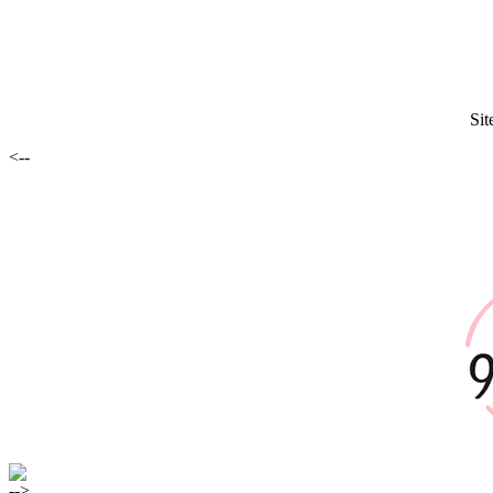
Sit
<--
-->