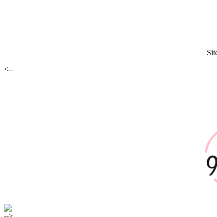
Sit
<--
-->