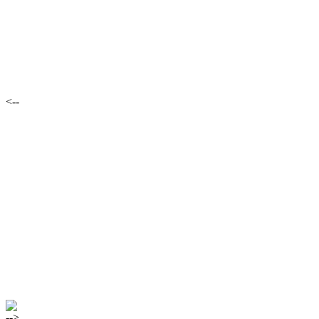
<--
-->