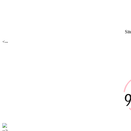
Sit
<--
-->