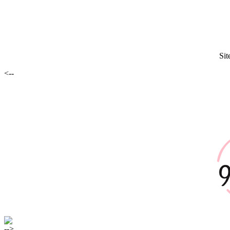
Sit
<--
-->