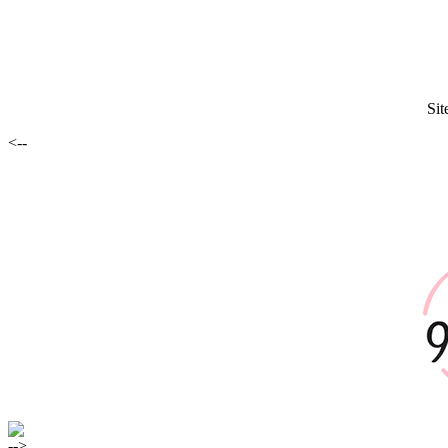
Sit
<--
-->