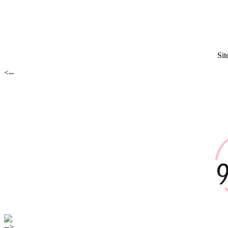
Sit
<--
-->