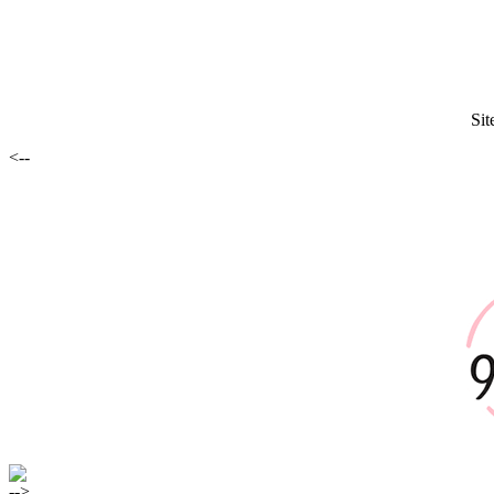
Sit
<--
-->