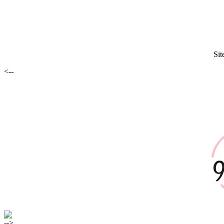
Sit
<--
-->