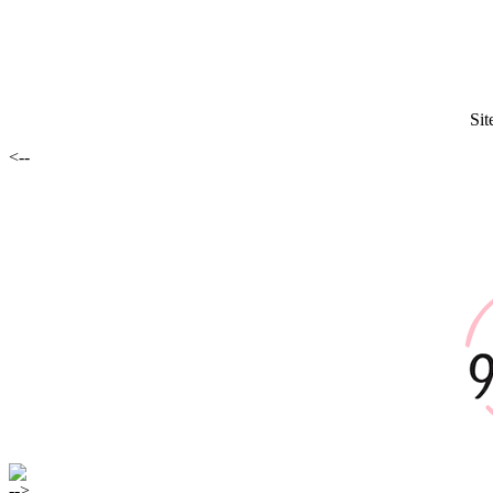
Sit
<--
-->