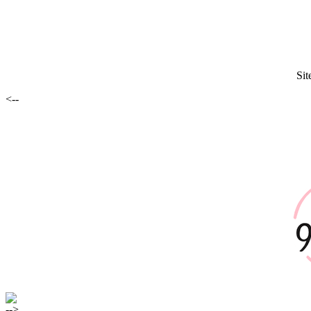
Sit
<--
-->