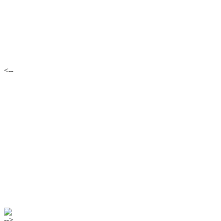
<--
-->