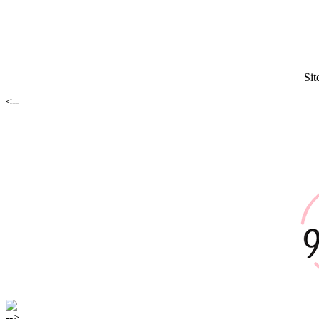
Sit
<--
-->