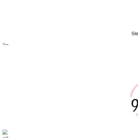
Sit
<--
-->