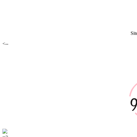
Sit
<--
-->