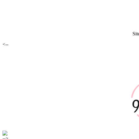
Sit
<--
-->