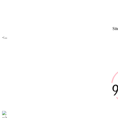
Sit
<--
-->