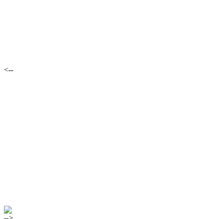
<--
-->