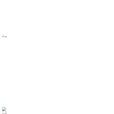
<--
-->