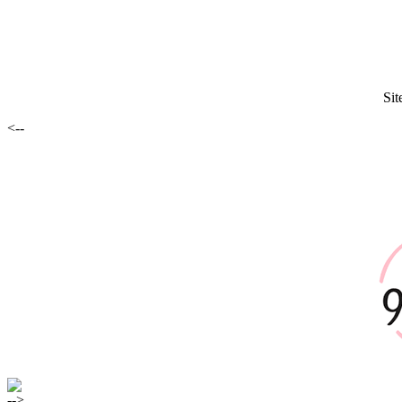
Sit
<--
-->